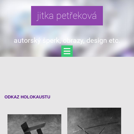
jitka petřeková
autorský šperk, obrazy, design etc.
ODKAZ HOLOKAUSTU